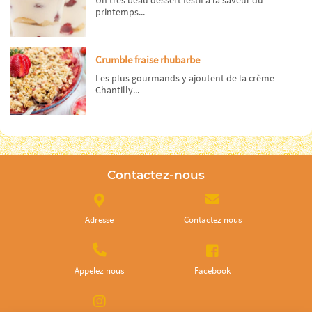
Un très beau dessert festif à la saveur du
printemps...
Crumble fraise rhubarbe
Les plus gourmands y ajoutent de la crème
Chantilly...
Contactez-nous
Adresse
Contactez nous
Appelez nous
Facebook