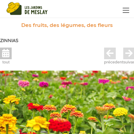
Panneau de gestion des cookies
Des fruits, des légumes, des fleurs
ZINNIAS
tout
précedent
suiva