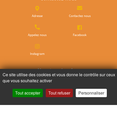
Adresse
Contactez nous
Appelez nous
Facebook
Instagram
Ne ratez plus rien,
Ce site utilise des cookies et vous donne le contrôle sur ceux
Abonnez-vous à notre newsletter
que vous souhaitez activer
Tout accepter
Tout refuser
Personnaliser
Je m’inscris