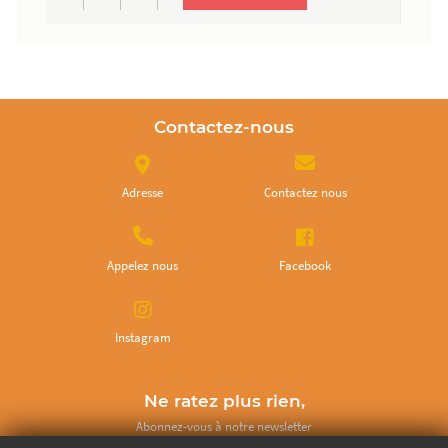
filet d'huile et des fines herbes, son
gout délicieux vous éclate en bouche.
La saveur est exceptionnellement
douce et sucrée.
Contactez-nous
Adresse
Contactez nous
Appelez nous
Facebook
Instagram
Ne ratez plus rien,
Abonnez-vous à notre newsletter