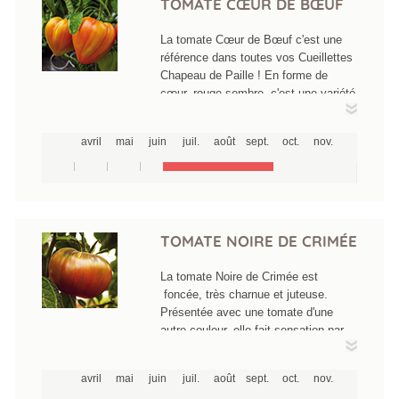
TOMATE CŒUR DE BŒUF
La tomate Cœur de Bœuf c'est une
référence dans toutes vos Cueillettes
Chapeau de Paille ! En forme de
cœur, rouge sombre, c'est une variété
dont le fruit peut atteindre 200 à 300g
et même de 500 à 700g selon les
avril
mai
juin
juil.
août
sept.
oct.
nov.
conditions de cultures. Sa chair
délicieuse est très fine et
pratiquement sans pépins, elle a un
goût très savoureux. Elle éclate
facilement arrivée à maturité. Elle se
consomme crue, en salade ou
TOMATE NOIRE DE CRIMÉE
associée à d'autres légumes, comme
dans la ratatouille. C'est aussi une
La tomate Noire de Crimée est
excellente tomate à farcir. Elle peut
foncée, très charnue et juteuse.
également être congelée, si elle est
Présentée avec une tomate d'une
destinée ensuite à être cuite.
autre couleur, elle fait sensation par
sa couleur superbe allant du pourpre
foncé au vert sombre. Epatante dans
avril
mai
juin
juil.
août
sept.
oct.
nov.
une salade, avec juste avec un petit