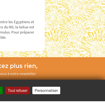
ntre les Egyptiens et
 du Nil, la laitue est
mulus. Pour préparer
ble.
ez plus rien,
ous à notre newsletter
Je m’inscris
r
Tout refuser
Personnaliser