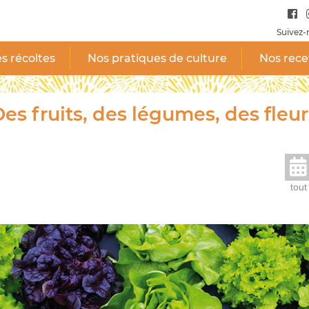
Suivez-
s récoltes
Nos pratiques de culture
Nos rece
es fruits, des légumes, des fleur
tout