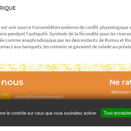
RIQUE
e est une source transméditerranéenne de conflit physiologique e
ns pendant l'antiquité. Symbole de la fécondité pour les riverains
ée comme anaphrodisiaque par les descendants de Romus et Ro
tomacs aux banquets, les romains se gavaient de salade au préala
-nous
Ne rat
Abonnez-v
contact@lesjardinsdemeslay.fr
Tout accepte
nne le contrôle sur ceux que vous souhaitez activer