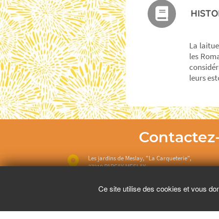
HISTO
La laitu
les Romai
considér
leurs es
Contactez
Les jardins de Meslay, "La Carqueterie",
37210 PARCAY MESLAY
Ce site utilise des cookies et vous do
02 47 29 05 20