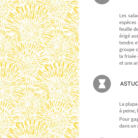
Les sala
espèces 
feuille 
érigé as
tendre e
groupe de
la frisé
et une 
ASTUC
La plupa
à peine, 
Pour gag
dans un s