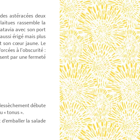
 des astéracées deux
 laitues rassemble la
batavia avec son port
 aussi érigé mais plus
et son cœur jaune. Le
orcées à l'obscurité :
risent par une fermeté
e dessèchement débute
u « tonus ».
 d’emballer la salade