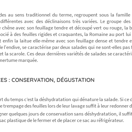
des au sens traditionnel du terme, regroupent sous la famille
différentes avec des déclinaisons très variées. Le groupe des
de chêne avec son feuillage tendre et découpé vert ou rouge, la 
socié à des feuilles rigides et craquantes, la Romaine au port lui
t enfin la laitue elle-même avec son feuillage dense et tendre 
 l'endive, se caractérise par deux salades qui ne sont-elles pas f
e et la scarole. Ces deux dernières variétés de salades se caracté
amertume marquée.
ES : CONSERVATION, DÉGUSTATION
rt du temps c’est la déshydratation qui dénature la salade. Si c
le trempage des feuilles lors de leur lavage suffit à leur redonner d
ner quelques jours de conservation sans déshydratation, il suffit
ac plastique de le fermer et de placer ce sac au réfrigérateur.