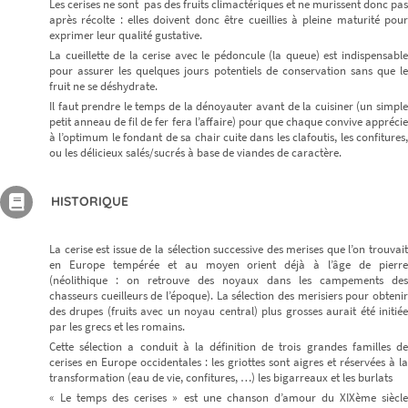
Les cerises ne sont pas des fruits climactériques et ne murissent donc pas
après récolte : elles doivent donc être cueillies à pleine maturité pour
exprimer leur qualité gustative.
La cueillette de la cerise avec le pédoncule (la queue) est indispensable
pour assurer les quelques jours potentiels de conservation sans que le
fruit ne se déshydrate.
Il faut prendre le temps de la dénoyauter avant de la cuisiner (un simple
petit anneau de fil de fer fera l’affaire) pour que chaque convive apprécie
à l’optimum le fondant de sa chair cuite dans les clafoutis, les confitures,
ou les délicieux salés/sucrés à base de viandes de caractère.
HISTORIQUE
La cerise est issue de la sélection successive des merises que l’on trouvait
en Europe tempérée et au moyen orient déjà à l’âge de pierre
(néolithique : on retrouve des noyaux dans les campements des
chasseurs cueilleurs de l’époque). La sélection des merisiers pour obtenir
des drupes (fruits avec un noyau central) plus grosses aurait été initiée
par les grecs et les romains.
Cette sélection a conduit à la définition de trois grandes familles de
cerises en Europe occidentales : les griottes sont aigres et réservées à la
transformation (eau de vie, confitures, …) les bigarreaux et les burlats
« Le temps des cerises » est une chanson d’amour du XIXème siècle