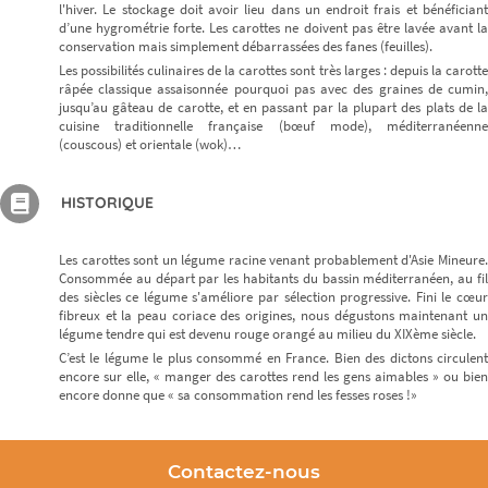
l'hiver. Le stockage doit avoir lieu dans un endroit frais et bénéficiant
d’une hygrométrie forte. Les carottes ne doivent pas être lavée avant la
conservation mais simplement débarrassées des fanes (feuilles).
Les possibilités culinaires de la carottes sont très larges : depuis la carotte
râpée classique assaisonnée pourquoi pas avec des graines de cumin,
jusqu’au gâteau de carotte, et en passant par la plupart des plats de la
cuisine traditionnelle française (bœuf mode), méditerranéenne
(couscous) et orientale (wok)…
HISTORIQUE
Les carottes sont un légume racine venant probablement d'Asie Mineure.
Consommée au départ par les habitants du bassin méditerranéen, au fil
des siècles ce légume s'améliore par sélection progressive. Fini le cœur
fibreux et la peau coriace des origines, nous dégustons maintenant un
légume tendre qui est devenu rouge orangé au milieu du XIXème siècle.
C’est le légume le plus consommé en France. Bien des dictons circulent
encore sur elle, « manger des carottes rend les gens aimables » ou bien
encore donne que « sa consommation rend les fesses roses !»
Contactez-nous