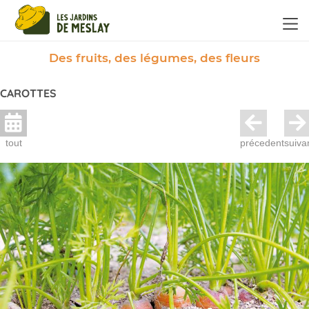
Panneau de gestion des cookies
Des fruits, des légumes, des fleurs
CAROTTES
tout
précedent
suiva